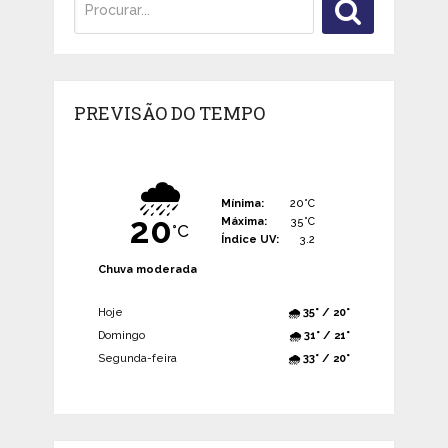
PREVISÃO DO TEMPO
🌧️
Mínima:
20°C
20
Máxima:
35°C
°C
Índice UV:
3.2
Chuva moderada
Hoje
🌧️ 35° / 20°
Domingo
🌧️ 31° / 21°
Segunda-feira
🌧️ 33° / 20°