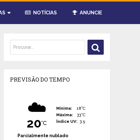
AS
NOTÍCIAS
ANUNCIE
PREVISÃO DO TEMPO
☁️
Mínima:
18°C
Máxima:
33°C
20
Índice UV:
3.5
°C
Parcialmente nublado