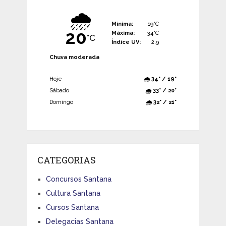
🌧️
Mínima:
19°C
20
Máxima:
34°C
°C
Índice UV:
2.9
Chuva moderada
Hoje
🌧️ 34° / 19°
Sábado
🌧️ 33° / 20°
Domingo
🌧️ 32° / 21°
CATEGORIAS
Concursos Santana
Cultura Santana
Cursos Santana
Delegacias Santana