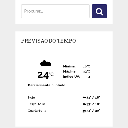
PREVISÃO DO TEMPO
☁️
Mínima:
18°C
24
Máxima:
32°C
°C
Índice UV:
3.4
Parcialmente nublado
Hoje
☁️ 32° / 18°
Terça-feira
☁️ 33° / 18°
Quarta-feira
🌧️ 33° / 20°