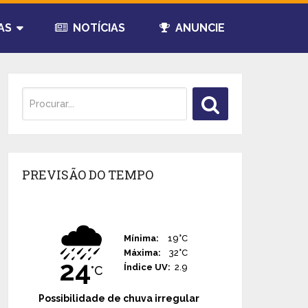
AS
NOTÍCIAS
ANUNCIE
PREVISÃO DO TEMPO
🌧️
Mínima:
19°C
Máxima:
32°C
24
Índice UV:
2.9
°C
Possibilidade de chuva irregular