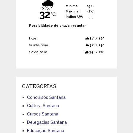
🌧️
Mínima:
19°C
32
Máxima:
32°C
°C
Índice UV:
3.5
Possibilidade de chuva irregular
Hoje
🌧️ 32° / 19°
Quinta-feira
☁️ 32° / 19°
Sexta-feira
🌧️ 34° / 20°
CATEGORIAS
Concursos Santana
Cultura Santana
Cursos Santana
Delegacias Santana
Educação Santana