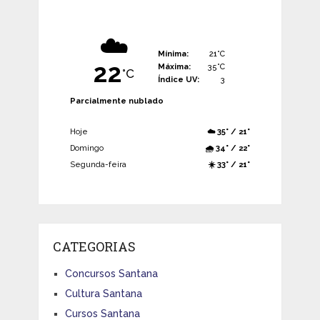
☁️
Mínima:
21°C
22
Máxima:
35°C
°C
Índice UV:
3
Parcialmente nublado
Hoje
☁️ 35° / 21°
Domingo
🌧️ 34° / 22°
Segunda-feira
☀️ 33° / 21°
CATEGORIAS
Concursos Santana
Cultura Santana
Cursos Santana