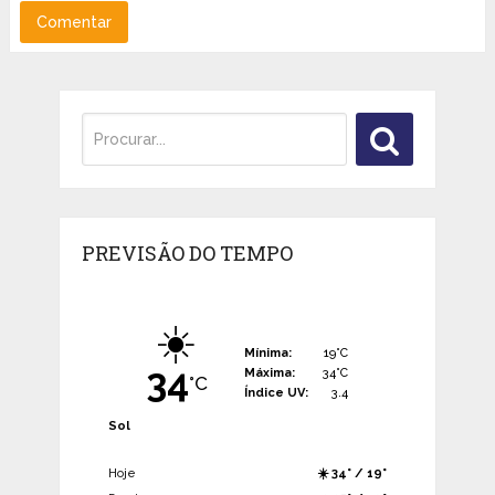
PREVISÃO DO TEMPO
☀️
Mínima:
19°C
34
Máxima:
34°C
°C
Índice UV:
3.4
Sol
Hoje
☀️ 34° / 19°