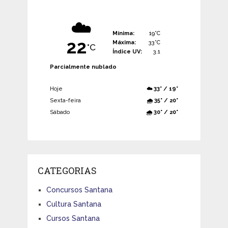
☁️
Mínima:
19°C
22
Máxima:
33°C
°C
Índice UV:
3.1
Parcialmente nublado
Hoje
☁️ 33° / 19°
Sexta-feira
🌧️ 35° / 20°
Sábado
🌧️ 30° / 20°
CATEGORIAS
Concursos Santana
Cultura Santana
Cursos Santana