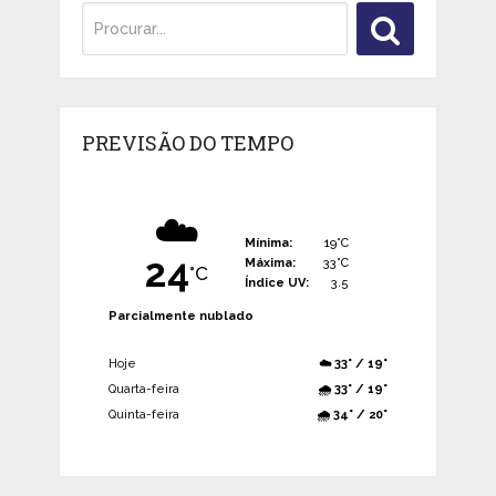
PREVISÃO DO TEMPO
☁️
Mínima:
19°C
24
Máxima:
33°C
°C
Índice UV:
3.5
Parcialmente nublado
Hoje
☁️ 33° / 19°
Quarta-feira
🌧️ 33° / 19°
Quinta-feira
🌧️ 34° / 20°