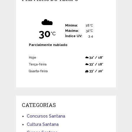
☁️
Mínima:
18°C
30
Máxima:
32°C
°C
Índice UV:
3.4
Parcialmente nublado
Hoje
☁️ 32° / 18°
Terça-feira
☁️ 33° / 18°
Quarta-feira
🌧️ 33° / 20°
CATEGORIAS
Concursos Santana
Cultura Santana