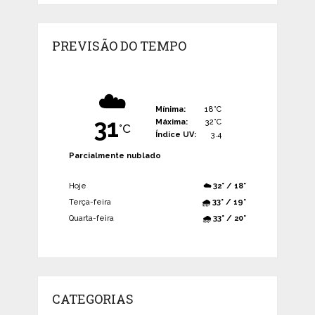
PREVISÃO DO TEMPO
☁️
Mínima:
18°C
31
Máxima:
32°C
°C
Índice UV:
3.4
Parcialmente nublado
Hoje
☁️ 32° / 18°
Terça-feira
🌧️ 33° / 19°
Quarta-feira
🌧️ 33° / 20°
CATEGORIAS