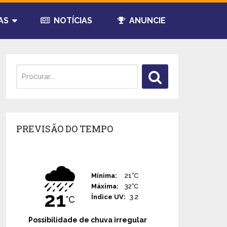
AS
NOTÍCIAS
ANUNCIE
PREVISÃO DO TEMPO
🌧️
Mínima:
21°C
Máxima:
32°C
21
Índice UV:
3.2
°C
Possibilidade de chuva irregular