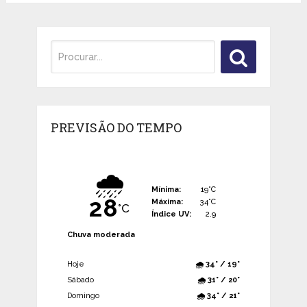
PREVISÃO DO TEMPO
🌧️
Mínima:
19°C
28
Máxima:
34°C
°C
Índice UV:
2.9
Chuva moderada
Hoje
🌧️ 34° / 19°
Sábado
🌧️ 31° / 20°
Domingo
🌧️ 34° / 21°