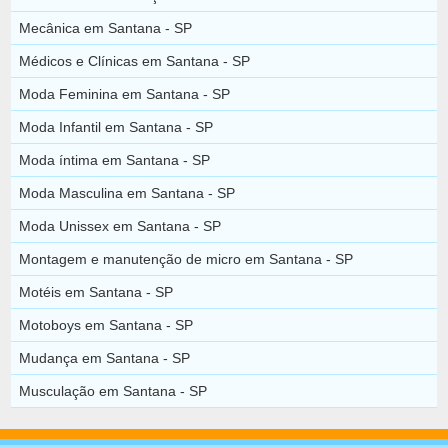
Mecânica em Santana - SP
Médicos e Clínicas em Santana - SP
Moda Feminina em Santana - SP
Moda Infantil em Santana - SP
Moda íntima em Santana - SP
Moda Masculina em Santana - SP
Moda Unissex em Santana - SP
Montagem e manutenção de micro em Santana - SP
Motéis em Santana - SP
Motoboys em Santana - SP
Mudança em Santana - SP
Musculação em Santana - SP