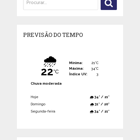
PREVISÃO DO TEMPO
🌧️
Mínima:
21°C
22
Máxima:
34°C
°C
Índice UV:
3
Chuva moderada
Hoje
🌧️ 34° / 21°
Domingo
🌧️ 31° / 20°
Segunda-feira
🌧️ 34° / 21°