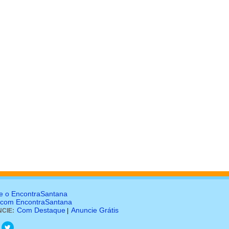
e o EncontraSantana
 com EncontraSantana
Com Destaque
Anuncie Grátis
CIE:
|