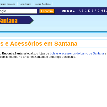
|
|
|
tícias Santana
Categorias
sobre Santana
Santana
s e Acessórios em Santana
no
EncontraSantana
localizou lojas de
bolsas e acessórios do bairro de Santana
e 
 com telefones no EncontraSantana e endereço dos locais.