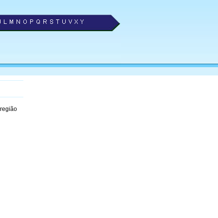
região