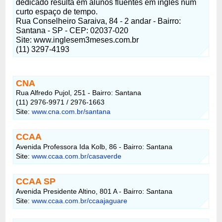
dedicado resulta em alunos fluentes em inglês num
curto espaço de tempo.
Rua Conselheiro Saraiva, 84 - 2 andar - Bairro:
Santana - SP - CEP: 02037-020
Site: www.inglesem3meses.com.br
(11) 3297-4193
CNA
Rua Alfredo Pujol, 251 - Bairro: Santana
(11) 2976-9971 / 2976-1663
Site:
www.cna.com.br/santana
CCAA
Avenida Professora Ida Kolb, 86 - Bairro: Santana
Site:
www.ccaa.com.br/casaverde
CCAA SP
Avenida Presidente Altino, 801 A - Bairro: Santana
Site:
www.ccaa.com.br/ccaajaguare