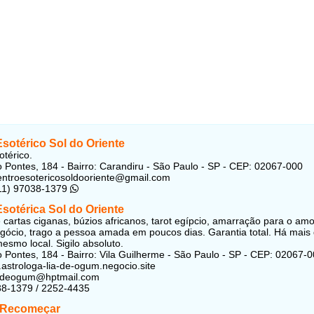
sotérico Sol do Oriente
otérico.
 Pontes, 184 - Bairro: Carandiru -
São Paulo - SP - CEP: 02067-000
entroesotericosoldooriente@gmail.com
(11) 97038-1379
Esotérica Sol do Oriente
e cartas ciganas, búzios africanos, tarot egípcio, amarração para o amo
gócio, trago a pessoa amada em poucos dias. Garantia total. Há mais
esmo local. Sigilo absoluto.
 Pontes, 184 - Bairro: Vila Guilherme - São Paulo - SP - CEP: 02067-
.astrologa-lia-de-ogum.negocio.site
liadeogum@hptmail.com
38-1379 / 2252-4435
 Recomeçar