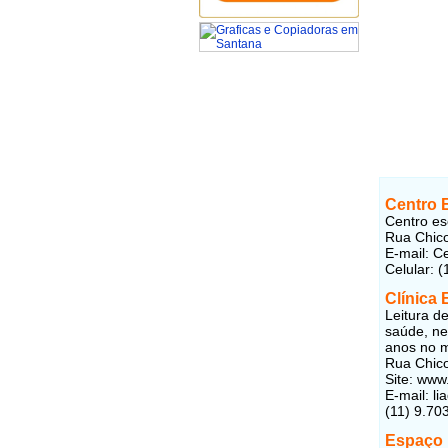
Centro E
Centro es
Rua Chico
E-mail: C
Celular: 
Clínica 
Leitura d
saúde, ne
anos no m
Rua Chico
Site: www
E-mail: 
(11) 9.70
Espaço