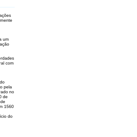
tações
tamente
 a um
mação
verdades
ral com
 do
do pela
rado no
30 de
 de
em 1560
ício do