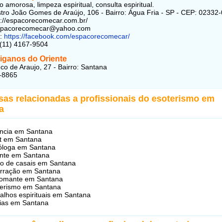
 amorosa, limpeza espiritual, consulta espiritual.
ro João Gomes de Araújo, 106 - Bairro: Água Fria - SP - CEP: 02332
ps://espacorecomecar.com.br/
espacorecomecar@yahoo.com
:
https://facebook.com/espacorecomecar/
 (11) 4167-9504
iganos do Oriente
o de Araujo, 27 - Bairro: Santana
-8865
sas relacionadas a profissionais do esoterismo em
a
ncia em Santana
t em Santana
óloga em Santana
nte em Santana
o de casais em Santana
rração em Santana
tomante em Santana
erismo em Santana
alhos espirituais em Santana
ias em Santana