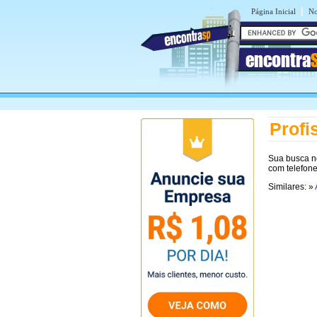
|
Página Inicial
No
encontra
Profi
Sua busca 
com telefon
Similares: »