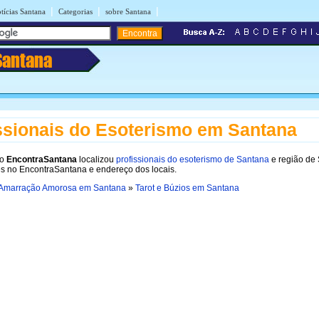
|
|
|
tícias Santana
Categorias
sobre Santana
Santana
ssionais do Esoterismo em Santana
no
EncontraSantana
localizou
profissionais do esoterismo de Santana
e região de
es no EncontraSantana e endereço dos locais.
Amarração Amorosa em Santana
»
Tarot e Búzios em Santana