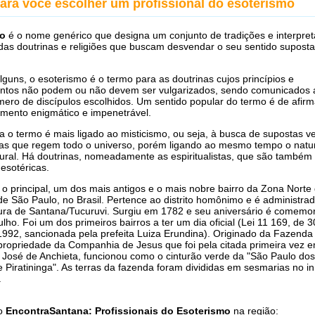
para você escolher um profissional do esoterismo
mo
é o nome genérico que designa um conjunto de tradições e interpre
s das doutrinas e religiões que buscam desvendar o seu sentido supos
guns, o esoterismo é o termo para as doutrinas cujos princípios e
ntos não podem ou não devem ser vulgarizados, sendo comunicados
úmero de discípulos escolhidos. Um sentido popular do termo é de afir
mento enigmático e impenetrável.
a o termo é mais ligado ao misticismo, ou seja, à busca de supostas 
imas que regem todo o universo, porém ligando ao mesmo tempo o natu
ural. Há doutrinas, nomeadamente as espiritualistas, que são também
esotéricas.
 o principal, um dos mais antigos e o mais nobre bairro da Zona Norte
de São Paulo, no Brasil. Pertence ao distrito homônimo e é administra
ura de Santana/Tucuruvi. Surgiu em 1782 e seu aniversário é comemo
ulho. Foi um dos primeiros bairros a ter um dia oficial (Lei 11 169, de 
992, sancionada pela prefeita Luiza Erundina). Originado da Fazenda
propriedade da Companhia de Jesus que foi pela citada primeira vez 
 José de Anchieta, funcionou como o cinturão verde da "São Paulo dos
Piratininga". As terras da fazenda foram divididas em sesmarias no in
.
do
EncontraSantana: Profissionais do Esoterismo
na região: