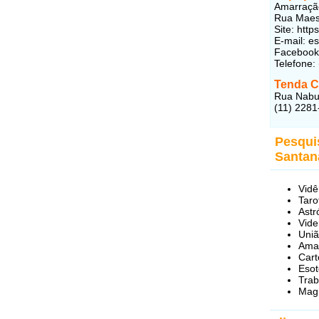
Amarração
Rua Maest
Site: htt
E-mail: 
Facebook
Telefone:
Tenda C
Rua Nabuc
(11) 2281
Pesqui
Santan
Vidê
Taro
Astr
Vide
Uniã
Ama
Car
Esot
Trab
Mag