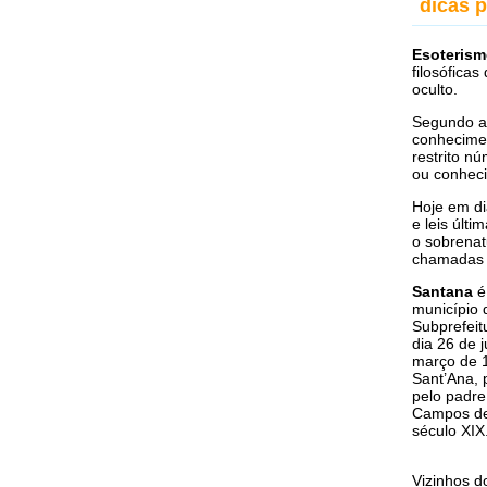
dicas 
Esoteris
filosófica
oculto.
Segundo al
conhecime
restrito n
ou conheci
Hoje em di
e leis últ
o sobrenat
chamadas 
Santana
é
município 
Subprefeit
dia 26 de j
março de 1
Sant’Ana, 
pelo padre
Campos de 
século XIX
Vizinhos 