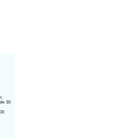
r,
 de 30
000